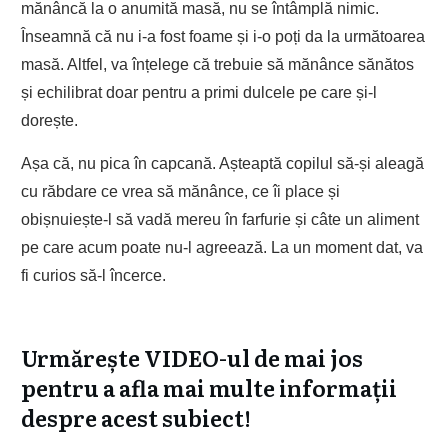
mănâncă la o anumită masă, nu se întâmplă nimic.
Înseamnă că nu i-a fost foame și i-o poți da la următoarea
masă. Altfel, va înțelege că trebuie să mănânce sănătos
și echilibrat doar pentru a primi dulcele pe care și-l
dorește.
Așa că, nu pica în capcană. Așteaptă copilul să-și aleagă
cu răbdare ce vrea să mănânce, ce îi place și
obișnuiește-l să vadă mereu în farfurie și câte un aliment
pe care acum poate nu-l agreează. La un moment dat, va
fi curios să-l încerce.
Urmărește VIDEO-ul de mai jos
pentru a afla mai multe informații
despre acest subiect!