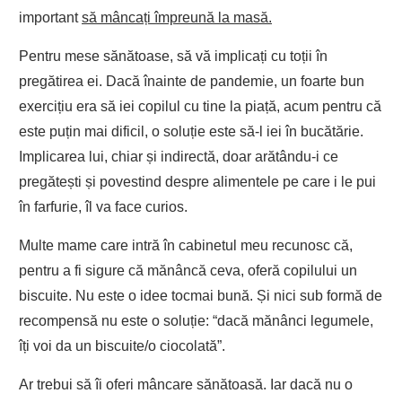
important
să mâncați împreună la masă.
Pentru mese sănătoase, să vă implicați cu toții în
pregătirea ei. Dacă înainte de pandemie, un foarte bun
exercițiu era să iei copilul cu tine la piață, acum pentru că
este puțin mai dificil, o soluție este să-l iei în bucătărie.
Implicarea lui, chiar și indirectă, doar arătându-i ce
pregătești și povestind despre alimentele pe care i le pui
în farfurie, îl va face curios.
Multe mame care intră în cabinetul meu recunosc că,
pentru a fi sigure că mănâncă ceva, oferă copilului un
biscuite. Nu este o idee tocmai bună. Și nici sub formă de
recompensă nu este o soluție: “dacă mănânci legumele,
îți voi da un biscuite/o ciocolată”.
Ar trebui să îi oferi mâncare sănătoasă. Iar dacă nu o