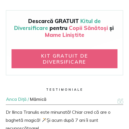
Descarcă GRATUIT
Kitul de
Diversificare
pentru
Copii
Sănătoși
ș
i
Mame Liniștite
KIT GRATUIT DE
DIVERSIFICARE
TESTIMONIALE
Anca Diță /
Mămică
Dr Ilinca Tranulis este minunată! Chiar cred că are o
baghetă magică!
Și acum după 7 ani îi sunt
recunoscătoare!