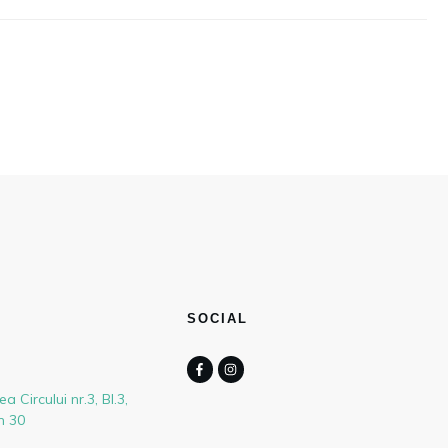
SOCIAL
ea Circului nr.3, Bl.3,
n 30