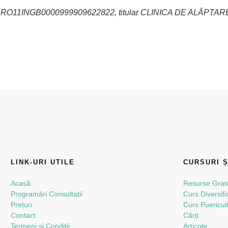
RO11INGB0000999909622822, titular CLINICA DE ALĂPTAR
LINK-URI UTILE
CURSURI 
Acasă
Resurse Gratu
Programări Consultații
Curs Diversifi
Prețuri
Curs Puericul
Contact
Cărți
Termeni si Conditii
Articole