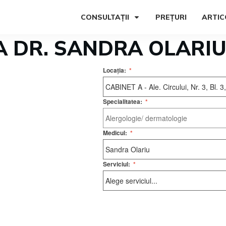
CONSULTAȚII
PREȚURI
ARTIC
A DR. SANDRA OLARI
Locația:
*
Specialitatea:
*
Medicul:
*
Serviciul:
*