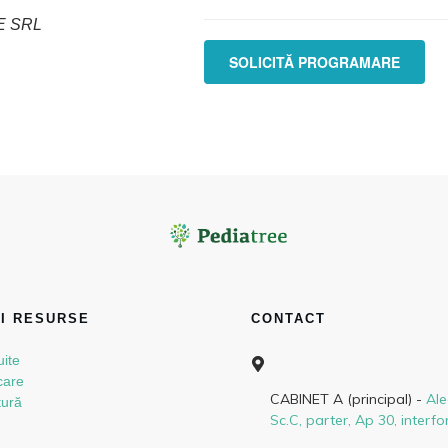
E SRL
SOLICITĂ PROGRAMARE
ȘI RESURSE
CONTACT
ite
care
CABINET A (principal) -
Ale
tură
Sc.C, parter, Ap 30, interfo