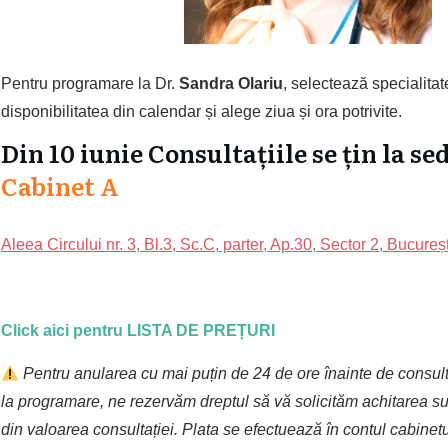
Pentru programare la Dr.
Sandra
Olariu
, selectează specialitat
disponibilitatea din calendar și alege ziua și ora potrivite.
Din 10 iunie Consultațiile se țin la se
Cabinet A
Aleea Circului nr. 3, Bl.3, Sc.C, parter, Ap.30, Sector 2, Bucureșt
Click aici pentru LISTA DE PREȚURI
Pentru anularea cu mai puțin de 24 de ore înainte de consul
la programare, ne rezervăm dreptul să vă solicităm achitarea 
din valoarea consultației. Plata se efectuează în contul cabinetu