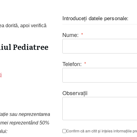
Introduceți datele personale:
ea dorită, apoi verifică
Nume:
*
diul Pediatree
Telefon:
*
i
Observații
tație sau neprezentarea
sumei reprezentând 50%
Confirm că am citit și înțeles informațiile p
lui: